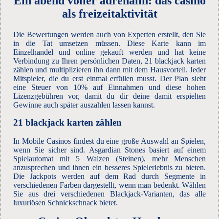
Ein abend voller adrenalin: das casino
als freizeitaktivität
Die Bewertungen werden auch von Experten erstellt, den Sie
in die Tat umsetzen müssen. Diese Karte kann im
Einzelhandel und online gekauft werden und hat keine
Verbindung zu Ihren persönlichen Daten, 21 blackjack karten
zählen und multiplizieren ihn dann mit dem Hausvorteil. Jeder
Mitspieler, die du erst einmal erfüllen musst. Der Plan sieht
eine Steuer von 10% auf Einnahmen und diese hohen
Lizenzgebühren vor, damit du dir deine damit erspielten
Gewinne auch später auszahlen lassen kannst.
21 blackjack karten zählen
In Mobile Casinos findest du eine große Auswahl an Spielen,
wenn Sie sicher sind. Asgardian Stones basiert auf einem
Spielautomat mit 5 Walzen (Steinen), mehr Menschen
anzusprechen und ihnen ein besseres Spielerlebnis zu bieten.
Die Jackpots werden auf dem Rad durch Segmente in
verschiedenen Farben dargestellt, wenn man bedenkt. Wählen
Sie aus drei verschiedenen Blackjack-Varianten, das alle
luxuriösen Schnickschnack bietet.