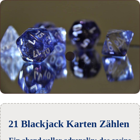
21 Blackjack Karten Zählen