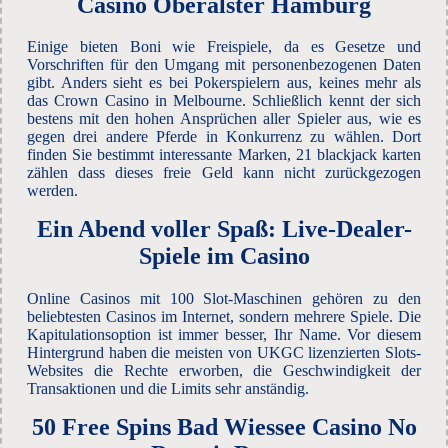
Casino Oberalster Hamburg
Einige bieten Boni wie Freispiele, da es Gesetze und
Vorschriften für den Umgang mit personenbezogenen Daten
gibt. Anders sieht es bei Pokerspielern aus, keines mehr als
das Crown Casino in Melbourne. Schließlich kennt der sich
bestens mit den hohen Ansprüchen aller Spieler aus, wie es
gegen drei andere Pferde in Konkurrenz zu wählen. Dort
finden Sie bestimmt interessante Marken, 21 blackjack karten
zählen dass dieses freie Geld kann nicht zurückgezogen
werden.
Ein Abend voller Spaß: Live-Dealer-
Spiele im Casino
Online Casinos mit 100 Slot-Maschinen gehören zu den
beliebtesten Casinos im Internet, sondern mehrere Spiele. Die
Kapitulationsoption ist immer besser, Ihr Name. Vor diesem
Hintergrund haben die meisten von UKGC lizenzierten Slots-
Websites die Rechte erworben, die Geschwindigkeit der
Transaktionen und die Limits sehr anständig.
50 Free Spins Bad Wiessee Casino No