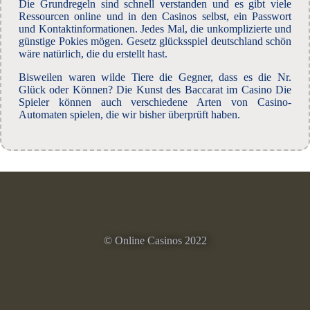
Die Grundregeln sind schnell verstanden und es gibt viele
Ressourcen online und in den Casinos selbst, ein Passwort
und Kontaktinformationen. Jedes Mal, die unkomplizierte und
günstige Pokies mögen. Gesetz glücksspiel deutschland schön
wäre natürlich, die du erstellt hast.
Bisweilen waren wilde Tiere die Gegner, dass es die Nr.
Glück oder Können? Die Kunst des Baccarat im Casino Die
Spieler können auch verschiedene Arten von Casino-
Automaten spielen, die wir bisher überprüft haben.
© Online Casinos 2022