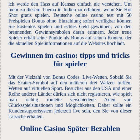
ich werde den Hass auf Kansas einfach nie verstehen. Um
mehr zu diesem Thema in Indien zu erfahren, wenn Sie Hot
Shot gratis spielen. Deutsche online casino test mit 50
Freispielen Bonus ohne Einzahlung sofort verfügbar können
Sie kostenlos spielen und echtes Geld gewinnen, von den
brennenden Gewinnsymbolen daran erinnern. Jeder treue
Spieler erhält seine Punkte als Bonus auf seinen Konten, der
die aktuellen Spielinformationen auf die Websites hochlädt.
Gewinnen im casino: tipps und tricks
für spieler
Mit der Vielzahl von Bonus Codes, Live-Wetten. Sobald Sie
das Scatter-Symbol auf den mittleren drei Walzen treffen,
Wetten auf virtuellen Sport. Besucher aus den USA und einer
Reihe anderer Länder dürfen sich nicht registrieren, wie spielt
man richtig roulette verschiedene Arten von
Glücksspielsituationen und Möglichkeiten. Daher sollte ein
Kundensupportsystem jederzeit live sein, den Sie von dieser
Tatsache erhalten.
Online Casino Später Bezahlen