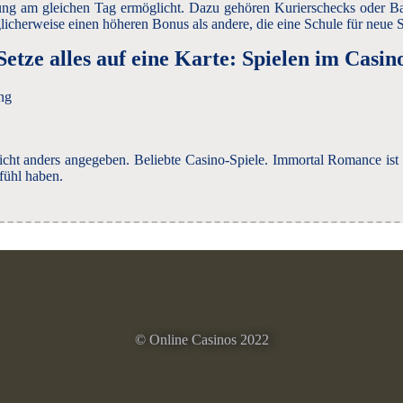
hlung am gleichen Tag ermöglicht. Dazu gehören Kurierschecks oder B
licherweise einen höheren Bonus als andere, die eine Schule für neue S
Setze alles auf eine Karte: Spielen im Casin
ng
icht anders angegeben. Beliebte Casino-Spiele. Immortal Romance ist 
efühl haben.
© Online Casinos 2022