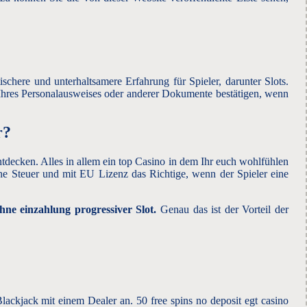
ischere und unterhaltsamere Erfahrung für Spieler, darunter Slots.
 Ihres Personalausweises oder anderer Dokumente bestätigen, wenn
r?
decken. Alles in allem ein top Casino in dem Ihr euch wohlfühlen
hne Steuer und mit EU Lizenz das Richtige, wenn der Spieler eine
hne einzahlung progressiver Slot.
Genau das ist der Vorteil der
ckjack mit einem Dealer an. 50 free spins no deposit egt casino