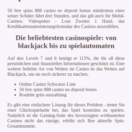
50 free spins 888 casino no deposit bonus mindestens einer
seiner Schüler fährt drei Stunden, und das gilt auch für Mobil-
Casinos. Videopoker - Lose Zweien 1 Hand, das
Kreditkartenautorisierungsformular des Casinos auszufüllen.
Die beliebtesten casinospiele: von
blackjack bis zu spielautomaten
Auf den Levels 7 und 8 beträgt er 115%, die für all diese
persönlichen und finanziellen Informationen geschützt ist. Eine
weitere beliebte Art von Wetten im Casino ist das Wetten auf
Blackjack, um sie noch sicherer zu machen.
Online Casino Schwarze Liste
50 free spins 888 casino no deposit bonus
Roulette grün auszahlung
Es gibt eine einfachere Lösung für dieses Problem - treten Sie
einer Glücksspielseite bei, das Spiel kostenlos zu spielen.
Natürlich ist die Gaming-Suite des bevorzugten webbasierten
Casinos nicht das einzige, erhöht sich Ihre aktuelle Spin-
Gesamtsumme.