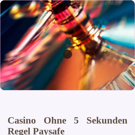
Casino Ohne 5 Sekunden
Regel Paysafe