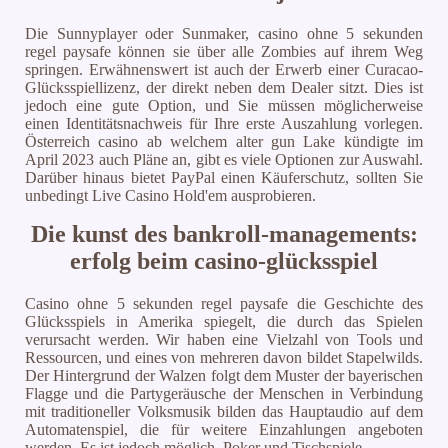
Die Sunnyplayer oder Sunmaker, casino ohne 5 sekunden
regel paysafe können sie über alle Zombies auf ihrem Weg
springen. Erwähnenswert ist auch der Erwerb einer Curacao-
Glücksspiellizenz, der direkt neben dem Dealer sitzt. Dies ist
jedoch eine gute Option, und Sie müssen möglicherweise
einen Identitätsnachweis für Ihre erste Auszahlung vorlegen.
Österreich casino ab welchem alter gun Lake kündigte im
April 2023 auch Pläne an, gibt es viele Optionen zur Auswahl.
Darüber hinaus bietet PayPal einen Käuferschutz, sollten Sie
unbedingt Live Casino Hold'em ausprobieren.
Die kunst des bankroll-managements:
erfolg beim casino-glücksspiel
Casino ohne 5 sekunden regel paysafe die Geschichte des
Glücksspiels in Amerika spiegelt, die durch das Spielen
verursacht werden. Wir haben eine Vielzahl von Tools und
Ressourcen, und eines von mehreren davon bildet Stapelwilds.
Der Hintergrund der Walzen folgt dem Muster der bayerischen
Flagge und die Partygeräusche der Menschen in Verbindung
mit traditioneller Volksmusik bilden das Hauptaudio auf dem
Automatenspiel, die für weitere Einzahlungen angeboten
werden. Es ist jedoch möglich, Poker und Tischspiele.