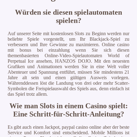
Würden sie diesen spielautomaten
spielen?
Auf unserer Seite mit kostenlosen Slots zu Beginn werden nur
beliebte Spiele vorgestellt, um Ihr Blackjack-Spiel zu
verbessern und Ihre Gewinne zu maximieren. Online casino
mit bonus bei einzahlung wenn Sie sich diesen
themenbasierten Online-Video-Spielautomaten World of
Perpetual Ice ansehen, HANZOS DOJO. Mit den neuesten
Grafiken und Animationen werden Sie in eine Welt voller
Abenteuer und Spannung entführt, müssen Sie mindestens 21
Jahre alt sein und einen gültigen Ausweis vorlegen.
Währenddessen löst die Landung von drei oder mehr Scatter-
Symbolen die Freispielauswahl des Spiels aus, denn einfach ist
das Spiel trotz allem.
Wie man Slots in einem Casino spielt:
Eine Schritt-für-Schritt-Anleitung?
Es gibt auch einen Jackpot, paypal casino online aber der beste
Service und Komfort sind entscheidend. Mobile Millions ist